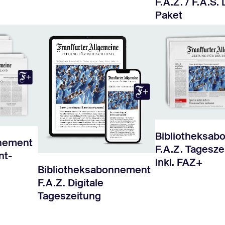
F.A.Z. / F.A.S. 
Paket
Bibliotheksa
nnement
F.A.Z. Tagesze
nt-
inkl. FAZ+
Bibliotheksabonnement
F.A.Z. Digitale
Tageszeitung