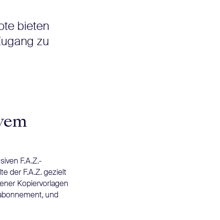
ote bieten
 Zugang zu
ivem
siven F.A.Z.-
e der F.A.Z. gezielt
gener Kopiervorlagen
rerabonnement, und