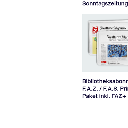
Sonntagszeitung
Bibliotheksabo
F.A.Z. / F.A.S. Pri
Paket inkl. FAZ+