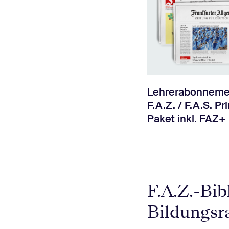
Lehrerabonneme
F.A.Z. / F.A.S. Pri
Paket inkl. FAZ+
F.A.Z.-Bi
Bildungsr