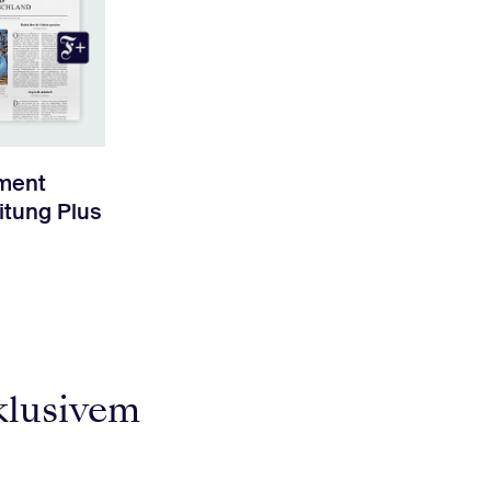
ment
itung Plus
klusivem