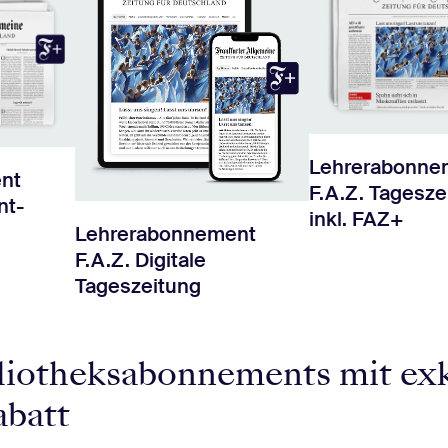
Lehrerabonne
nt
F.A.Z. Tagesze
nt-
inkl. FAZ+
Lehrerabonnement
F.A.Z. Digitale
Tageszeitung
bliotheksabonnements mit ex
abatt