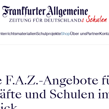
terrichtsmaterialien
Schulprojekte
Shop
Über uns
Partner
Konta
 F.A.Z.-Angebote f
äfte und Schulen i
ick