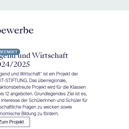
bewerbe
BEENDET
BEENDET
gend und Wirtschaft
Tschick i
024/2025
Herrndorfs Jug
inzwischen zur 
gend und Wirtschaft“ ist ein Projekt der
Deutschunterric
IT-STIFTUNG. Das überregionale,
Rüther bietet B
aktionsbetreute Projekt wird für die Klassen
einer moderier
bis 12 angeboten. Grundlegendes Ziel ist es,
Diskussion an.
 Interesse der Schülerinnen und Schüler für
Zum Projekt
tschaftliche Fragen zu wecken sowie
nomische Bildung zu fördern.
Zum Projekt