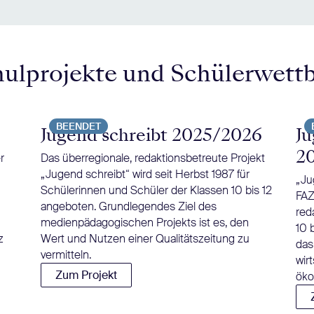
hulprojekte und Schülerwett
BEENDET
Jugend schreibt 2025/2026
Ju
2
r
Das überregionale, redaktionsbetreute Projekt
„Jugend schreibt“ wird seit Herbst 1987 für
„Ju
Schülerinnen und Schüler der Klassen 10 bis 12
FAZ
angeboten. Grundlegendes Ziel des
red
medienpädagogischen Projekts ist es, den
10 
z
Wert und Nutzen einer Qualitätszeitung zu
das
vermitteln.
wir
Zum Projekt
öko