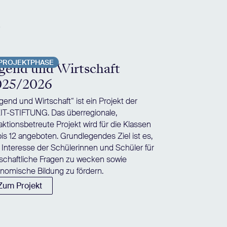
e
PROJEKTPHASE
gend und Wirtschaft
025/2026
gend und Wirtschaft“ ist ein Projekt der
IT-STIFTUNG. Das überregionale,
aktionsbetreute Projekt wird für die Klassen
bis 12 angeboten. Grundlegendes Ziel ist es,
 Interesse der Schülerinnen und Schüler für
tschaftliche Fragen zu wecken sowie
nomische Bildung zu fördern.
Zum Projekt