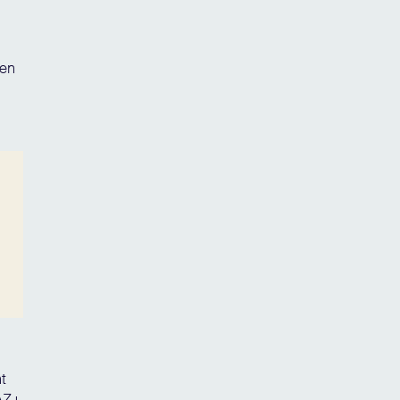
ten
t
FAZ+