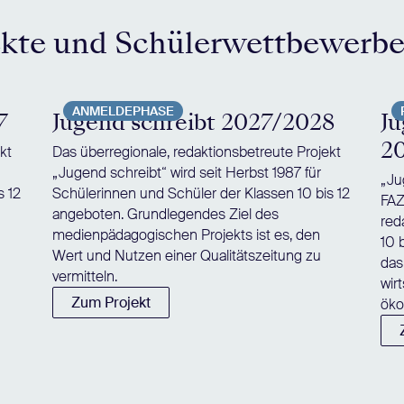
ekte und Schülerwettbewerb
ANMELDEPHASE
7
Jugend schreibt 2027/2028
Ju
2
kt
Das überregionale, redaktionsbetreute Projekt
„Jugend schreibt“ wird seit Herbst 1987 für
„Ju
s 12
Schülerinnen und Schüler der Klassen 10 bis 12
FAZ
angeboten. Grundlegendes Ziel des
red
medienpädagogischen Projekts ist es, den
10 
Wert und Nutzen einer Qualitätszeitung zu
das
vermitteln.
wir
Zum Projekt
öko