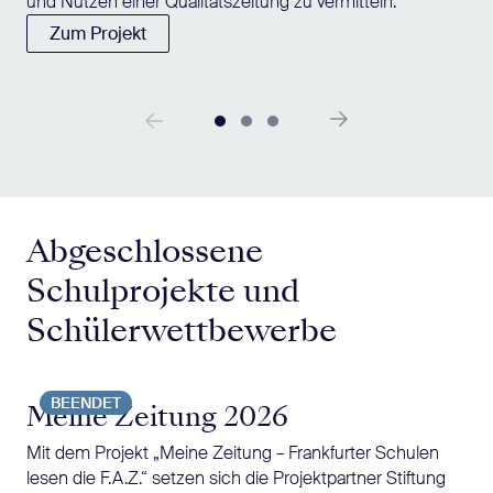
und Nutzen einer Qualitätszeitung zu vermitteln.
Zum Projekt
Abgeschlossene
Schulprojekte und
Schülerwettbewerbe
BEENDET
Meine Zeitung 2026
Mit dem Projekt „Meine Zeitung – Frankfurter Schulen
lesen die F.A.Z.“ setzen sich die Projektpartner Stiftung