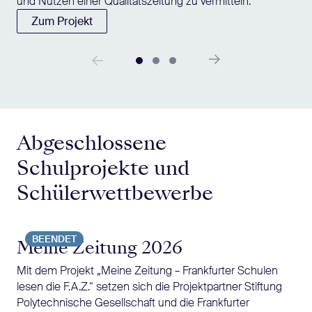
und Nutzen einer Qualitätszeitung zu vermitteln.
Zum Projekt
Abgeschlossene
Schulprojekte und
Schülerwettbewerbe
BEENDET
Meine Zeitung 2026
Mit dem Projekt „Meine Zeitung – Frankfurter Schulen
lesen die F.A.Z.“ setzen sich die Projektpartner Stiftung
Polytechnische Gesellschaft und die Frankfurter