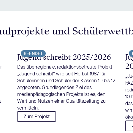
hulprojekte und Schülerwett
BEENDET
Jugend schreibt 2025/2026
Ju
2
r
Das überregionale, redaktionsbetreute Projekt
„Jugend schreibt“ wird seit Herbst 1987 für
„Ju
Schülerinnen und Schüler der Klassen 10 bis 12
FAZ
angeboten. Grundlegendes Ziel des
red
medienpädagogischen Projekts ist es, den
10 
z
Wert und Nutzen einer Qualitätszeitung zu
das
vermitteln.
wir
Zum Projekt
öko