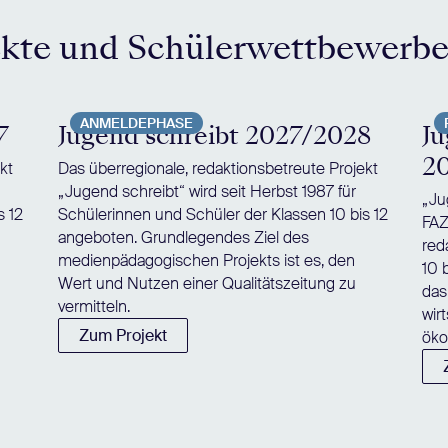
ekte und Schülerwettbewerb
ANMELDEPHASE
7
Jugend schreibt 2027/2028
Ju
2
kt
Das überregionale, redaktionsbetreute Projekt
„Jugend schreibt“ wird seit Herbst 1987 für
„Ju
s 12
Schülerinnen und Schüler der Klassen 10 bis 12
FAZ
angeboten. Grundlegendes Ziel des
red
medienpädagogischen Projekts ist es, den
10 
Wert und Nutzen einer Qualitätszeitung zu
das
vermitteln.
wir
Zum Projekt
öko