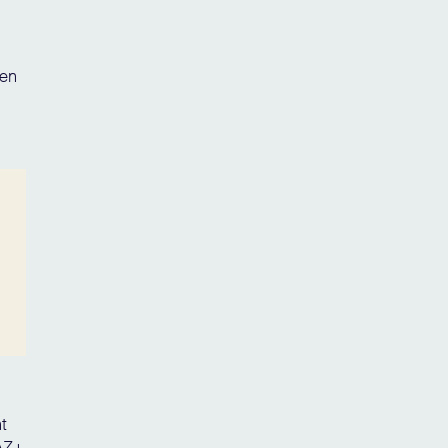
ten
t
FAZ+