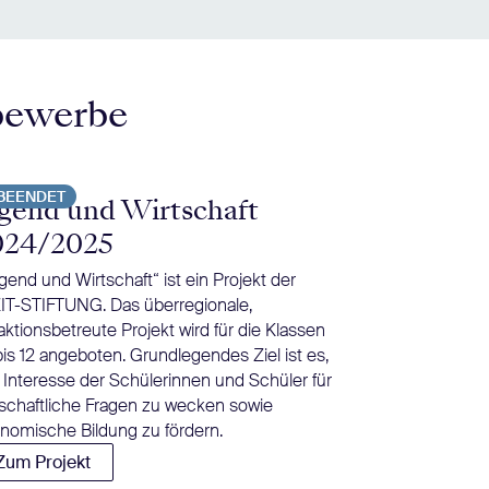
bewerbe
BEENDET
BEENDET
gend und Wirtschaft
Tschick i
024/2025
Herrndorfs Jug
inzwischen zur 
gend und Wirtschaft“ ist ein Projekt der
Deutschunterric
IT-STIFTUNG. Das überregionale,
Rüther bietet B
aktionsbetreute Projekt wird für die Klassen
einer moderier
bis 12 angeboten. Grundlegendes Ziel ist es,
Diskussion an.
 Interesse der Schülerinnen und Schüler für
Zum Projekt
tschaftliche Fragen zu wecken sowie
nomische Bildung zu fördern.
Zum Projekt