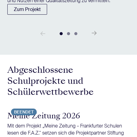
und Nutzen einer Qualitätszeitung zu vermitteln.
Zum Projekt
Abgeschlossene
Schulprojekte und
Schülerwettbewerbe
BEENDET
Meine Zeitung 2026
Mit dem Projekt „Meine Zeitung – Frankfurter Schulen
lesen die F.A.Z.“ setzen sich die Projektpartner Stiftung