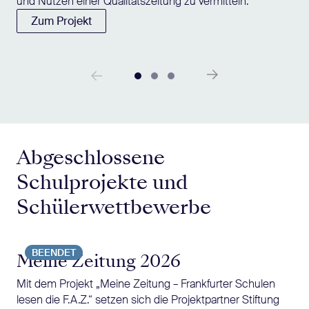
und Nutzen einer Qualitätszeitung zu vermitteln.
Zum Projekt
Abgeschlossene
Schulprojekte und
Schülerwettbewerbe
BEENDET
Meine Zeitung 2026
Mit dem Projekt „Meine Zeitung – Frankfurter Schulen
lesen die F.A.Z.“ setzen sich die Projektpartner Stiftung