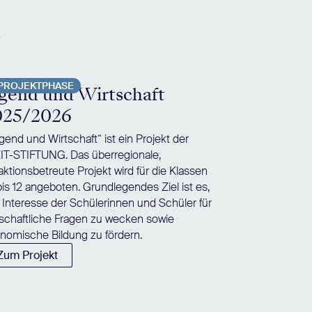
e
PROJEKTPHASE
gend und Wirtschaft
025/2026
gend und Wirtschaft“ ist ein Projekt der
IT-STIFTUNG. Das überregionale,
aktionsbetreute Projekt wird für die Klassen
bis 12 angeboten. Grundlegendes Ziel ist es,
 Interesse der Schülerinnen und Schüler für
tschaftliche Fragen zu wecken sowie
nomische Bildung zu fördern.
Zum Projekt