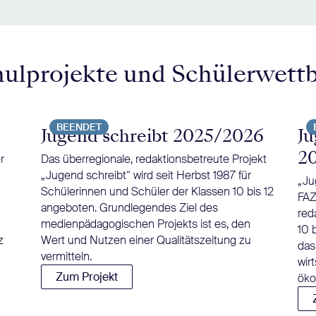
hulprojekte und Schülerwett
BEENDET
Jugend schreibt 2025/2026
Ju
2
r
Das überregionale, redaktionsbetreute Projekt
„Jugend schreibt“ wird seit Herbst 1987 für
„Ju
Schülerinnen und Schüler der Klassen 10 bis 12
FAZ
angeboten. Grundlegendes Ziel des
red
medienpädagogischen Projekts ist es, den
10 
z
Wert und Nutzen einer Qualitätszeitung zu
das
vermitteln.
wir
Zum Projekt
öko