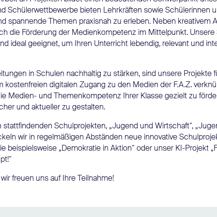
und Schülerwettbewerbe bieten Lehrkräften sowie Schülerinnen u
 und spannende Themen praxisnah zu erleben. Neben kreativem A
ch die Förderung der Medienkompetenz im Mittelpunkt. Unsere 
 ideal geeignet, um Ihren Unterricht lebendig, relevant und inte
tungen in Schulen nachhaltig zu stärken, sind unsere Projekte 
m kostenfreien digitalen Zugang zu den Medien der F.A.Z. verkn
 die Medien- und Themenkompetenz Ihrer Klasse gezielt zu förde
er und aktueller zu gestalten.
 stattfindenden Schulprojekten, „Jugend und Wirtschaft“, „Juge
ckeln wir in regelmäßigen Abständen neue innovative Schulproje
 beispielsweise „Demokratie in Aktion“ oder unser KI-Projekt „F
pt!“
wir freuen uns auf Ihre Teilnahme!