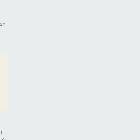
ten
t
FAZ+