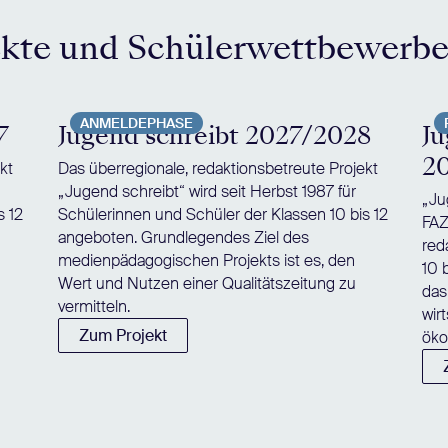
ekte und Schülerwettbewerb
ANMELDEPHASE
7
Jugend schreibt 2027/2028
Ju
2
kt
Das überregionale, redaktionsbetreute Projekt
„Jugend schreibt“ wird seit Herbst 1987 für
„Ju
s 12
Schülerinnen und Schüler der Klassen 10 bis 12
FAZ
angeboten. Grundlegendes Ziel des
red
medienpädagogischen Projekts ist es, den
10 
Wert und Nutzen einer Qualitätszeitung zu
das
vermitteln.
wir
Zum Projekt
öko