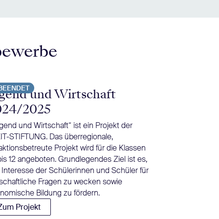
bewerbe
BEENDET
BEENDET
gend und Wirtschaft
Tschick i
024/2025
Herrndorfs Jug
inzwischen zur 
gend und Wirtschaft“ ist ein Projekt der
Deutschunterric
IT-STIFTUNG. Das überregionale,
Rüther bietet B
aktionsbetreute Projekt wird für die Klassen
einer moderier
bis 12 angeboten. Grundlegendes Ziel ist es,
Diskussion an.
 Interesse der Schülerinnen und Schüler für
Zum Projekt
tschaftliche Fragen zu wecken sowie
nomische Bildung zu fördern.
Zum Projekt