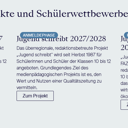
ekte und Schülerwettbewerb
ANMELDEPHASE
7
Jugend schreibt 2027/2028
Ju
2
kt
Das überregionale, redaktionsbetreute Projekt
„Jugend schreibt“ wird seit Herbst 1987 für
„Ju
s 12
Schülerinnen und Schüler der Klassen 10 bis 12
FAZ
angeboten. Grundlegendes Ziel des
red
medienpädagogischen Projekts ist es, den
10 
Wert und Nutzen einer Qualitätszeitung zu
das
vermitteln.
wir
Zum Projekt
öko