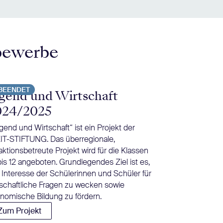
bewerbe
BEENDET
BEENDET
gend und Wirtschaft
Tschick i
024/2025
Herrndorfs Jug
inzwischen zur 
gend und Wirtschaft“ ist ein Projekt der
Deutschunterric
IT-STIFTUNG. Das überregionale,
Rüther bietet B
aktionsbetreute Projekt wird für die Klassen
einer moderier
bis 12 angeboten. Grundlegendes Ziel ist es,
Diskussion an.
 Interesse der Schülerinnen und Schüler für
Zum Projekt
tschaftliche Fragen zu wecken sowie
nomische Bildung zu fördern.
Zum Projekt