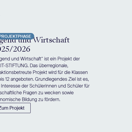
e
PROJEKTPHASE
gend und Wirtschaft
025/2026
gend und Wirtschaft“ ist ein Projekt der
IT-STIFTUNG. Das überregionale,
aktionsbetreute Projekt wird für die Klassen
bis 12 angeboten. Grundlegendes Ziel ist es,
 Interesse der Schülerinnen und Schüler für
tschaftliche Fragen zu wecken sowie
nomische Bildung zu fördern.
Zum Projekt