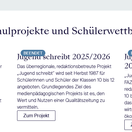
hulprojekte und Schülerwett
BEENDET
Jugend schreibt 2025/2026
Ju
2
r
Das überregionale, redaktionsbetreute Projekt
„Jugend schreibt“ wird seit Herbst 1987 für
„Ju
Schülerinnen und Schüler der Klassen 10 bis 12
FAZ
angeboten. Grundlegendes Ziel des
red
medienpädagogischen Projekts ist es, den
10 
z
Wert und Nutzen einer Qualitätszeitung zu
das
vermitteln.
wir
Zum Projekt
öko