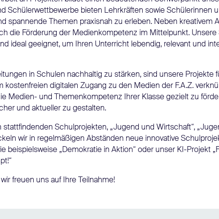
und Schülerwettbewerbe bieten Lehrkräften sowie Schülerinnen u
 und spannende Themen praxisnah zu erleben. Neben kreativem A
ch die Förderung der Medienkompetenz im Mittelpunkt. Unsere 
 ideal geeignet, um Ihren Unterricht lebendig, relevant und inte
tungen in Schulen nachhaltig zu stärken, sind unsere Projekte 
m kostenfreien digitalen Zugang zu den Medien der F.A.Z. verkn
 die Medien- und Themenkompetenz Ihrer Klasse gezielt zu förde
er und aktueller zu gestalten.
 stattfindenden Schulprojekten, „Jugend und Wirtschaft“, „Juge
ckeln wir in regelmäßigen Abständen neue innovative Schulproje
 beispielsweise „Demokratie in Aktion“ oder unser KI-Projekt „F
pt!“
wir freuen uns auf Ihre Teilnahme!