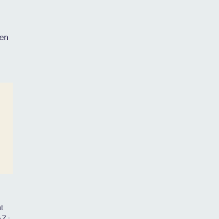
ten
t
FAZ+