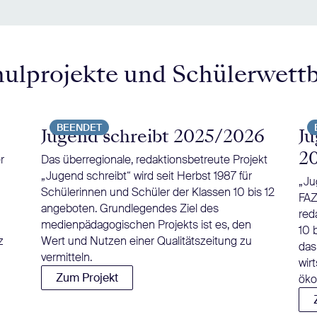
hulprojekte und Schülerwett
BEENDET
Jugend schreibt 2025/2026
Ju
2
r
Das überregionale, redaktionsbetreute Projekt
„Jugend schreibt“ wird seit Herbst 1987 für
„Ju
Schülerinnen und Schüler der Klassen 10 bis 12
FAZ
angeboten. Grundlegendes Ziel des
red
medienpädagogischen Projekts ist es, den
10 
z
Wert und Nutzen einer Qualitätszeitung zu
das
vermitteln.
wir
Zum Projekt
öko