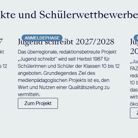
ekte und Schülerwettbewerb
ANMELDEPHASE
7
Jugend schreibt 2027/2028
Ju
2
kt
Das überregionale, redaktionsbetreute Projekt
„Jugend schreibt“ wird seit Herbst 1987 für
„Ju
s 12
Schülerinnen und Schüler der Klassen 10 bis 12
FAZ
angeboten. Grundlegendes Ziel des
red
medienpädagogischen Projekts ist es, den
10 
Wert und Nutzen einer Qualitätszeitung zu
das
vermitteln.
wir
Zum Projekt
öko