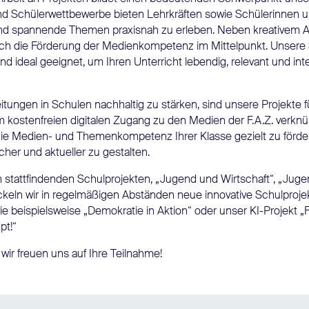
und Schülerwettbewerbe bieten Lehrkräften sowie Schülerinnen u
 und spannende Themen praxisnah zu erleben. Neben kreativem A
ch die Förderung der Medienkompetenz im Mittelpunkt. Unsere 
 ideal geeignet, um Ihren Unterricht lebendig, relevant und inte
tungen in Schulen nachhaltig zu stärken, sind unsere Projekte 
m kostenfreien digitalen Zugang zu den Medien der F.A.Z. verkn
 die Medien- und Themenkompetenz Ihrer Klasse gezielt zu förde
er und aktueller zu gestalten.
 stattfindenden Schulprojekten, „Jugend und Wirtschaft“, „Juge
ckeln wir in regelmäßigen Abständen neue innovative Schulproje
 beispielsweise „Demokratie in Aktion“ oder unser KI-Projekt „F
pt!“
wir freuen uns auf Ihre Teilnahme!