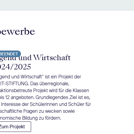
bewerbe
BEENDET
BEENDET
gend und Wirtschaft
Tschick i
024/2025
Herrndorfs Jug
inzwischen zur 
gend und Wirtschaft“ ist ein Projekt der
Deutschunterric
IT-STIFTUNG. Das überregionale,
Rüther bietet B
aktionsbetreute Projekt wird für die Klassen
einer moderier
bis 12 angeboten. Grundlegendes Ziel ist es,
Diskussion an.
 Interesse der Schülerinnen und Schüler für
Zum Projekt
tschaftliche Fragen zu wecken sowie
nomische Bildung zu fördern.
Zum Projekt