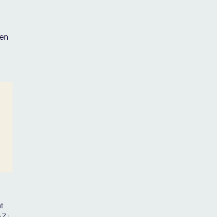
ten
t
FAZ+