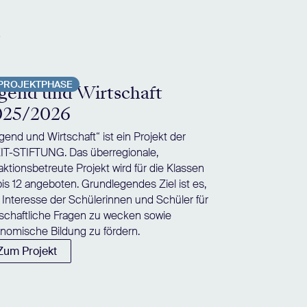
e
PROJEKTPHASE
gend und Wirtschaft
025/2026
gend und Wirtschaft“ ist ein Projekt der
IT-STIFTUNG. Das überregionale,
aktionsbetreute Projekt wird für die Klassen
bis 12 angeboten. Grundlegendes Ziel ist es,
 Interesse der Schülerinnen und Schüler für
tschaftliche Fragen zu wecken sowie
nomische Bildung zu fördern.
Zum Projekt