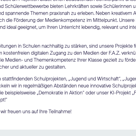
und Schülerwettbewerbe bieten Lehrkräften sowie Schülerinnen u
 und spannende Themen praxisnah zu erleben. Neben kreativem A
ch die Förderung der Medienkompetenz im Mittelpunkt. Unsere 
 ideal geeignet, um Ihren Unterricht lebendig, relevant und inte
tungen in Schulen nachhaltig zu stärken, sind unsere Projekte 
m kostenfreien digitalen Zugang zu den Medien der F.A.Z. verkn
 die Medien- und Themenkompetenz Ihrer Klasse gezielt zu förde
er und aktueller zu gestalten.
 stattfindenden Schulprojekten, „Jugend und Wirtschaft“, „Juge
ckeln wir in regelmäßigen Abständen neue innovative Schulproje
 beispielsweise „Demokratie in Aktion“ oder unser KI-Projekt „F
pt!“
wir freuen uns auf Ihre Teilnahme!