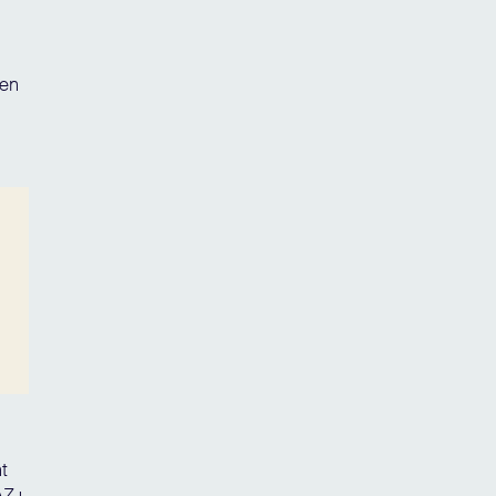
ten
t
FAZ+