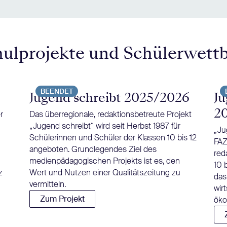
hulprojekte und Schülerwett
BEENDET
Jugend schreibt 2025/2026
Ju
2
r
Das überregionale, redaktionsbetreute Projekt
„Jugend schreibt“ wird seit Herbst 1987 für
„Ju
Schülerinnen und Schüler der Klassen 10 bis 12
FAZ
angeboten. Grundlegendes Ziel des
red
medienpädagogischen Projekts ist es, den
10 
z
Wert und Nutzen einer Qualitätszeitung zu
das
vermitteln.
wir
Zum Projekt
öko