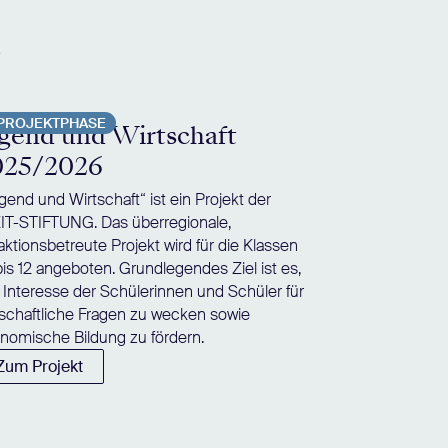
e
PROJEKTPHASE
gend und Wirtschaft
025/2026
gend und Wirtschaft“ ist ein Projekt der
IT-STIFTUNG. Das überregionale,
aktionsbetreute Projekt wird für die Klassen
bis 12 angeboten. Grundlegendes Ziel ist es,
 Interesse der Schülerinnen und Schüler für
tschaftliche Fragen zu wecken sowie
nomische Bildung zu fördern.
Zum Projekt