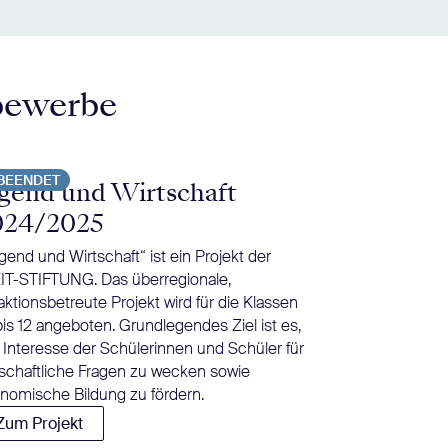
bewerbe
BEENDET
BEENDET
gend und Wirtschaft
Tschick i
024/2025
Herrndorfs Jug
inzwischen zur 
gend und Wirtschaft“ ist ein Projekt der
Deutschunterric
IT-STIFTUNG. Das überregionale,
Rüther bietet B
aktionsbetreute Projekt wird für die Klassen
einer moderier
bis 12 angeboten. Grundlegendes Ziel ist es,
Diskussion an.
 Interesse der Schülerinnen und Schüler für
Zum Projekt
tschaftliche Fragen zu wecken sowie
nomische Bildung zu fördern.
Zum Projekt