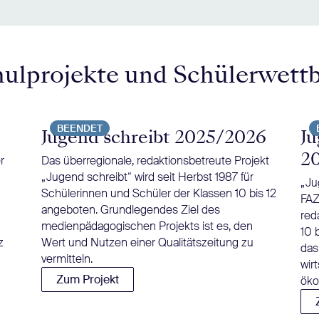
hulprojekte und Schülerwett
BEENDET
Jugend schreibt 2025/2026
Ju
2
r
Das überregionale, redaktionsbetreute Projekt
„Jugend schreibt“ wird seit Herbst 1987 für
„Ju
Schülerinnen und Schüler der Klassen 10 bis 12
FAZ
angeboten. Grundlegendes Ziel des
red
medienpädagogischen Projekts ist es, den
10 
z
Wert und Nutzen einer Qualitätszeitung zu
das
vermitteln.
wir
Zum Projekt
öko