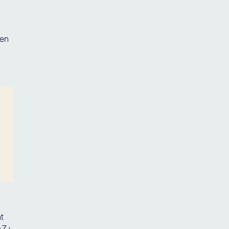
ten
t
FAZ+