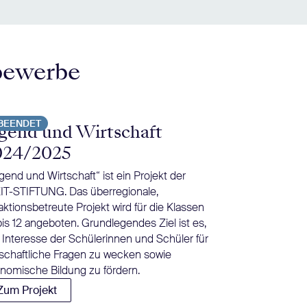
bewerbe
BEENDET
BEENDET
gend und Wirtschaft
Tschick i
024/2025
Herrndorfs Jug
inzwischen zur 
gend und Wirtschaft“ ist ein Projekt der
Deutschunterric
IT-STIFTUNG. Das überregionale,
Rüther bietet B
aktionsbetreute Projekt wird für die Klassen
einer moderier
bis 12 angeboten. Grundlegendes Ziel ist es,
Diskussion an.
 Interesse der Schülerinnen und Schüler für
Zum Projekt
tschaftliche Fragen zu wecken sowie
nomische Bildung zu fördern.
Zum Projekt