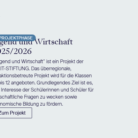
e
PROJEKTPHASE
gend und Wirtschaft
025/2026
gend und Wirtschaft“ ist ein Projekt der
IT-STIFTUNG. Das überregionale,
aktionsbetreute Projekt wird für die Klassen
bis 12 angeboten. Grundlegendes Ziel ist es,
 Interesse der Schülerinnen und Schüler für
tschaftliche Fragen zu wecken sowie
nomische Bildung zu fördern.
Zum Projekt