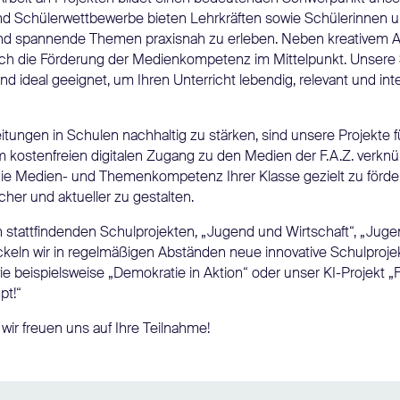
und Schülerwettbewerbe bieten Lehrkräften sowie Schülerinnen u
 und spannende Themen praxisnah zu erleben. Neben kreativem A
ch die Förderung der Medienkompetenz im Mittelpunkt. Unsere 
 ideal geeignet, um Ihren Unterricht lebendig, relevant und inte
tungen in Schulen nachhaltig zu stärken, sind unsere Projekte 
m kostenfreien digitalen Zugang zu den Medien der F.A.Z. verkn
 die Medien- und Themenkompetenz Ihrer Klasse gezielt zu förde
er und aktueller zu gestalten.
 stattfindenden Schulprojekten, „Jugend und Wirtschaft“, „Juge
ckeln wir in regelmäßigen Abständen neue innovative Schulproje
 beispielsweise „Demokratie in Aktion“ oder unser KI-Projekt „F
pt!“
wir freuen uns auf Ihre Teilnahme!