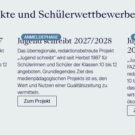
ekte und Schülerwettbewerb
ANMELDEPHASE
7
Jugend schreibt 2027/2028
Ju
2
kt
Das überregionale, redaktionsbetreute Projekt
„Jugend schreibt“ wird seit Herbst 1987 für
„Ju
s 12
Schülerinnen und Schüler der Klassen 10 bis 12
FAZ
angeboten. Grundlegendes Ziel des
red
medienpädagogischen Projekts ist es, den
10 
Wert und Nutzen einer Qualitätszeitung zu
das
vermitteln.
wir
Zum Projekt
öko