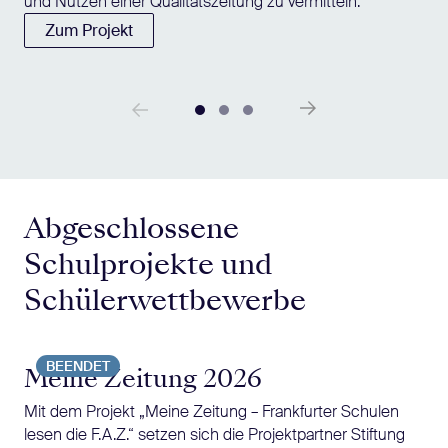
und Nutzen einer Qualitätszeitung zu vermitteln.
Zum Projekt
Abgeschlossene
Schulprojekte und
Schülerwettbewerbe
BEENDET
Meine Zeitung 2026
Mit dem Projekt „Meine Zeitung – Frankfurter Schulen
lesen die F.A.Z.“ setzen sich die Projektpartner Stiftung